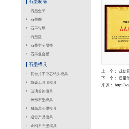
石墨制品
石墨盒子
石墨圈
石墨坩埚
石墨垫
石墨非金属棒
石墨复合板
石墨模具
上一个：
诚信
复合片不取芯钻头模具
下一个：
质量
防爆工具用模具
来源：
http://
玻璃首饰模具
异形石墨模具
耐高温石墨模具
避雷产品模具
金刚石石墨模具